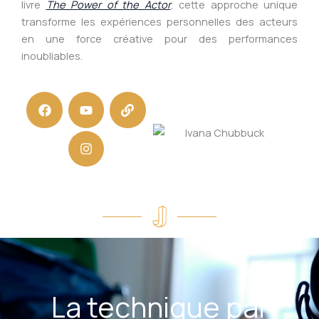
livre
The Power of the Actor
, cette approche unique
transforme les expériences personnelles des acteurs
en une force créative pour des performances
inoubliables.
F
Y
I
L
a
o
n
i
c
u
s
n
e
t
t
k
b
u
a
o
b
g
o
e
r
k
a
m
La technique par