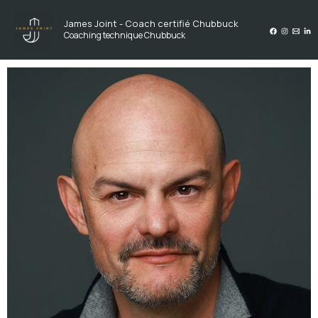
Aller
James Joint - Coach certifié Chubbuck
au
Coaching technique Chubbuck
contenu