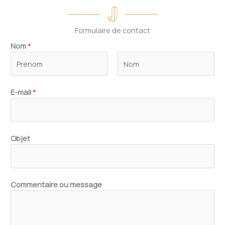
Formulaire de contact
Nom
*
P
N
E-mail
*
r
o
é
m
n
o
E
Objet
m
-
m
a
i
Commentaire ou message
l
*
*