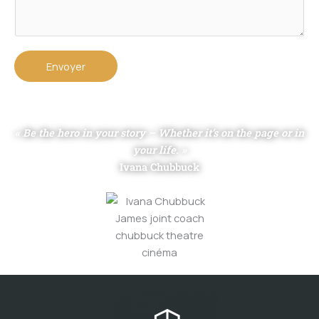
Envoyer
« Be the hero in your story – Whether it’s on the page or in
your life. »
Ivana Chubbuck